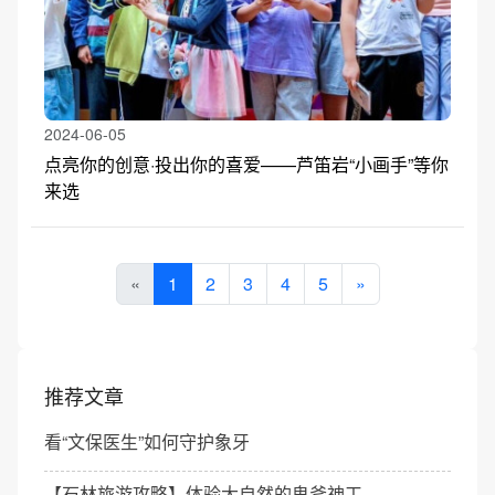
2024-06-05
点亮你的创意·投出你的喜爱——芦笛岩“小画手”等你
来选
«
1
2
3
4
5
»
推荐文章
看“文保医生”如何守护象牙
【石林旅游攻略】体验大自然的鬼斧神工