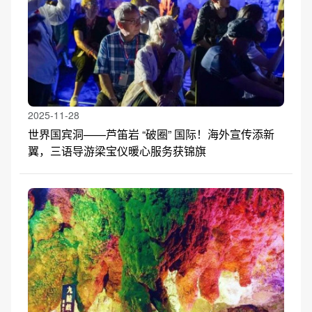
2025-11-28
世界国宾洞——芦笛岩 “破圈” 国际！海外宣传添新
翼，三语导游梁宝仪暖心服务获锦旗