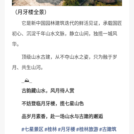
（月牙楼全景）
它是新中国园林建筑迭代的鲜活见证，承载国匠
初心、沉淀千年山水文脉，静立山间，独揽一城风
华。
顶级山水古建，从不夺山水之姿，只为融于岁
月、共生山河。
_⛰️_
古韵藏山水，风月待人赏
不妨登临月牙楼，揽七星山色
品岁月素香，赴一场山水与古建的邂逅
#七星景区
#桂林
#月牙楼
#桂林旅游
#古建筑