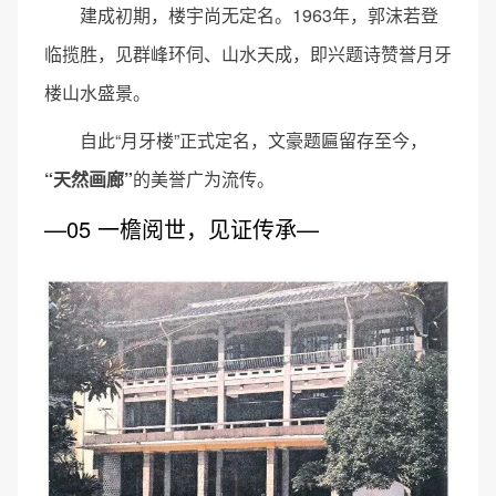
建成初期，楼宇尚无定名。1963年，郭沫若登
临揽胜，见群峰环伺、山水天成，即兴题诗赞誉月牙
楼山水盛景。
自此“月牙楼”正式定名，文豪题匾留存至今，
“天然画廊”
的美誉广为流传。
—05 一檐阅世，见证传承—