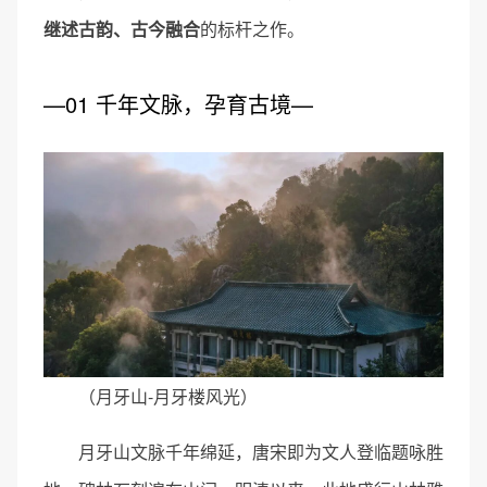
继述古韵、古今融合
的标杆之作。
—01 千年文脉，孕育古境—
（月牙山-月牙楼风光）
月牙山文脉千年绵延，唐宋即为文人登临题咏胜