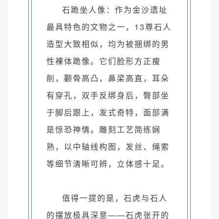
石跪坐人像：作为金沙遗址
最具特色的文物之一，13尊石人
造型大致相似，均为被捆绑的男
性裸体跪像。它们脸形方正瘦
削，颧骨高凸，鼻梁高直，耳朵
有穿孔，双手反绑身后，臀部坐
于脚后跟上，发式奇特，面部满
是惊恐神情。雕刻工艺简练娴
熟，以中轴线构图，发丝、绳索
等细节清晰可辨，立体感十足。
值得一提的是，石虎与石人
的摆放极具深意——石虎张开的