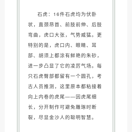
石虎：16件石虎均为伏卧
状，直颈昂首、前肢前伸、后肢
弯曲，虎口大张，气势威猛。更
特别的是，虎口内、眼睛、耳
部、胡须上都涂有鲜艳的朱砂，
进一步凸显了它的凌厉气场。每
只石虎臀部都留有一个圆孔，考
古人员推测，这里原本都粘接着
向上内卷的虎尾——因虎尾细
长，分开制作可避免雕琢时断
裂，尽显金沙人的聪明智慧。