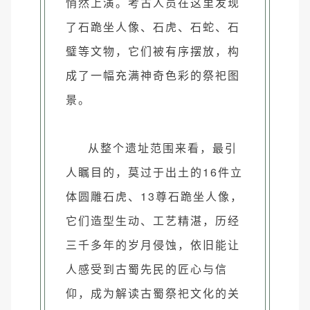
悄然上演。考古人员在这里发现
了石跪坐人像、石虎、石蛇、石
璧等文物，它们被有序摆放，构
成了一幅充满神奇色彩的祭祀图
景。
从整个遗址范围来看，最引
人瞩目的，莫过于出土的16件立
体圆雕石虎、13尊石跪坐人像，
它们造型生动、工艺精湛，历经
三千多年的岁月侵蚀，依旧能让
人感受到古蜀先民的匠心与信
仰，成为解读古蜀祭祀文化的关