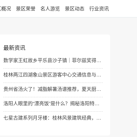
区概况
景区荣誉
名人游览
景区动态
行业资讯
最新资讯
数学家王虹故乡平乐县沙子镇｜菲尔兹奖得主百年难题攻克者
桂林两江四湖象山景区游客中心交通信息与游览指南
贵州省汤火了！减脂解暑汤谱推荐，夏天厨房不再像桑拿房
洛阳人眼里的“漂亮饭”是什么？揭秘洛阳特色美食文化
七星古建系列月牙楼：桂林风景建筑经典，载入中国建筑史的古今融合标杆